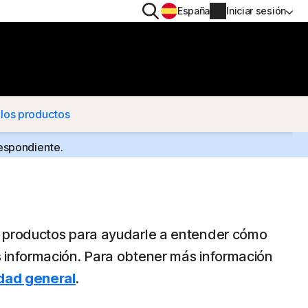
Buscar
España
Iniciar sesión
TIVO
PRIVACIDAD
Norton VPN
 los productos
a
Norton AntiTrack
Información de la cuenta
respondiente.
a iOS™
Información de facturación
Renovar
e productos para ayudarle a entender cómo
Historial de pedidos
 información. Para obtener más información
dad general
.
Escribe tu clave de producto