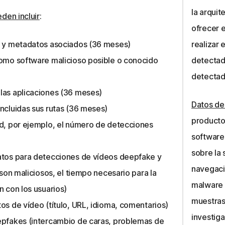
la arquit
den incluir
:
ofrecer 
s y metadatos asociados (36 meses)
realizar
como software malicioso posible o conocido
detectad
detectad
las aplicaciones (36 meses)
Datos de
ncluidas sus rutas (36 meses)
producto
ad, por ejemplo, el número de detecciones
software
sobre la 
atos para detecciones de vídeos deepfake y
navegaci
 son maliciosos, el tiempo necesario para la
malware 
n con los usuarios)
muestras 
os de vídeo (título, URL, idioma, comentarios)
investig
epfakes (intercambio de caras, problemas de