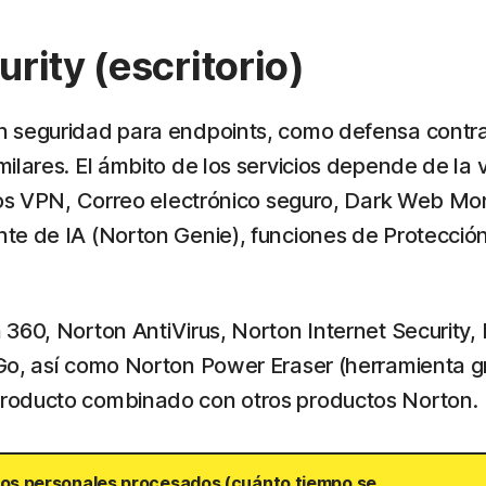
rity (escritorio)
n seguridad para endpoints, como defensa contr
lares. El ámbito de los servicios depende de la ve
ios VPN, Correo electrónico seguro, Dark Web Mon
te de IA (Norton Genie), funciones de Protección
 360, Norton AntiVirus, Norton Internet Security
o, así como Norton Power Eraser (herramienta gra
producto combinado con otros productos Norton.
tos personales procesados (cuánto tiempo se