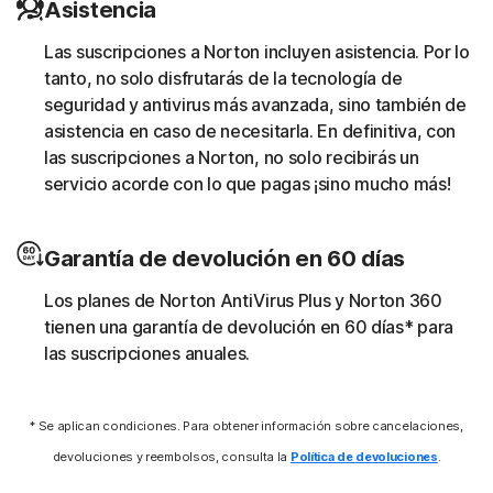
Asistencia
utiliza los recursos del sistema de otro usuario para
ejecutar scripts de minería de moneda sin el
Las suscripciones a Norton incluyen asistencia. Por lo
consentimiento de dicho usuario. Un ejemplo muy
tanto, no solo disfrutarás de la tecnología de
conocido es el cryptojacking.
seguridad y antivirus más avanzada, sino también de
asistencia en caso de necesitarla. En definitiva, con
Descargadores
las suscripciones a Norton, no solo recibirás un
servicio acorde con lo que pagas ¡sino mucho más!
Norton ayuda a bloquear las amenazas online que llaman
a su centro de actividades y de comandos para
Garantía de devolución en 60 días
descargar contenido malicioso adicional.
Los planes de Norton AntiVirus Plus y Norton 360
Puntos vulnerables
tienen una garantía de devolución en 60 días* para
las suscripciones anuales.
Norton ayuda a bloquear técnicas específicas
empleadas en ataques de malware para aprovechar las
vulnerabilidades del software.
* Se aplican condiciones. Para obtener información sobre cancelaciones,
devoluciones y reembolsos, consulta la
Política de devoluciones
.
Amenazas sin archivos