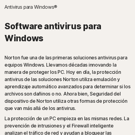
Ataques de interposición «man-in-the-
Antivirus para Windows®
middle» en el navegador
Software antivirus para
Norton detecta el software malicioso que secuestra una
Windows
sesión web.
PUA
Norton fue una de las primeras soluciones antivirus para
equipos Windows. Llevamos décadas innovando la
(Posibles aplicaciones no deseadas): Norton detecta las
manera de proteger los PC. Hoy en día, la protección
aplicaciones o extensiones del navegador que crean
antivirus de las soluciones Norton utiliza emulación y
problemas y las desinstala.
aprendizaje automático avanzados para determinar si los
archivos son dañinos o no. Ahora bien, Seguridad del
Ataques mediante scripts
dispositivo de Norton utiliza otras formas de protección
que van más allá de los antivirus.
(JavaScript, VBA, VBS, Powershell): las amenazas online
La protección de un PC empieza en las mismas redes. La
actuales utilizan lenguajes de programación de scripts en
prevención de intrusiones y el Firewall inteligente
lugar de archivos ejecutables. Norton detecta y ayuda a
analizan el tráfico de red y ayudan a bloquear las