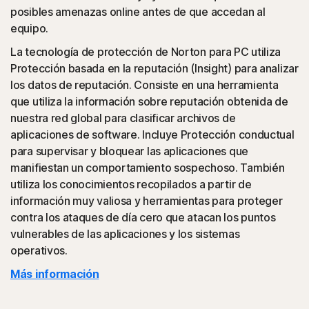
eliminar esa clase de ataques.
posibles amenazas online antes de que accedan al
equipo.
◊
Estafas de redes sociales
La tecnología de protección de Norton para PC utiliza
Protección basada en la reputación (Insight) para analizar
Norton ayuda a bloquear el like-jacking en Facebook,
los datos de reputación. Consiste en una herramienta
una modalidad de clickjacking en la que los «Me gusta»
que utiliza la información sobre reputación obtenida de
en realidad hacen clic en algo malicioso, oculto en
nuestra red global para clasificar archivos de
segundo plano, que luego puede extenderse entre tus
aplicaciones de software. Incluye Protección conductual
amigos.
para supervisar y bloquear las aplicaciones que
manifiestan un comportamiento sospechoso. También
◊
Estafas de asistencia técnica
utiliza los conocimientos recopilados a partir de
información muy valiosa y herramientas para proteger
Norton ayuda a bloquear los sitios web que se hacen
contra los ataques de día cero que atacan los puntos
pasar por páginas oficiales de asistencia de empresas.
vulnerables de las aplicaciones y los sistemas
operativos.
◊
La protección contra phishing y estafas online se aplica solo a dispositivos
Más información
que tienen instalado Norton 360. El reembolso no se aplica a la pérdida por
robo de identidad que resulta, de forma directa o indirecta, del phishing o de