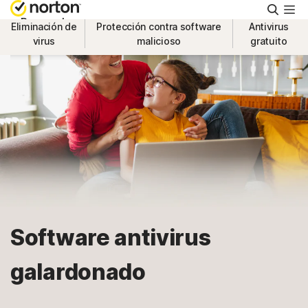
Busca
Personal
Eliminación de
Protección contra software
Antivirus
virus
malicioso
gratuito
Small Business
Asistencia
Prueba gratis
España
Software antivirus
Iniciar sesión
galardonado