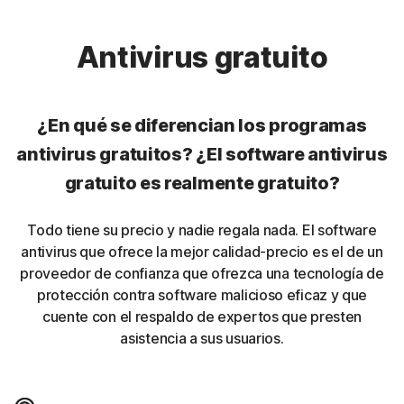
Norton actúa contra rootkits que pueden permitir que un
usuario no autorizado controle de forma inadvertida el
sistema de un equipo.
Antivirus gratuito
Extensiones no deseadas de navegador
¿En qué se diferencian los programas
El sistema Norton de prevención de intrusiones (Norton
antivirus gratuitos? ¿El software antivirus
IPS) ayuda a bloquear el tráfico malicioso causado por
gratuito es realmente gratuito?
las extensiones de navegador.
Troyanos de operaciones bancarias
Todo tiene su precio y nadie regala nada. El software
antivirus que ofrece la mejor calidad-precio es el de un
proveedor de confianza que ofrezca una tecnología de
Norton ayuda a bloquear y eliminar los troyanos que se
protección contra software malicioso eficaz y que
dirigen a las sesiones de banca online.
cuente con el respaldo de expertos que presten
asistencia a sus usuarios.
Minería de moneda
Norton ayuda a bloquear el software malicioso que