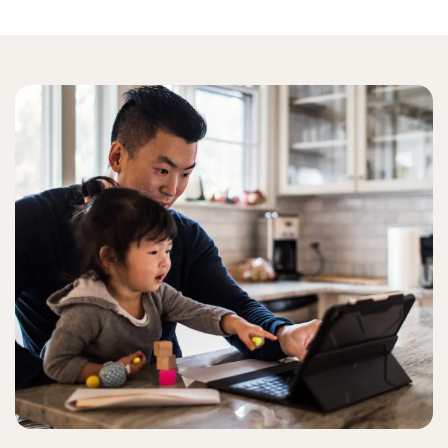
Las amenazas online actuales no dejan rastros en el
sistema de archivos, ya que aprovechan el uso de scripts
y la ejecución en memoria. Norton te ayuda a detectarlas
y eliminarlas.
Ataques de formjacking
Norton te ayuda a bloquear los intentos de apropiación
de tarjetas de crédito durante los pagos online.
Registradores de pulsaciones
Norton te ayuda a detener las amenazas online que
intentan captar pulsaciones del teclado, por ejemplo,
cuando introduces tu nombre de usuario y tu contraseña
en cuentas online.