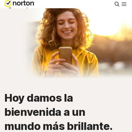
Busca
Personal
Small Business
Asistencia
Prueba gratis
España
Hoy damos la
Iniciar sesión
bienvenida a un
mundo más brillante.