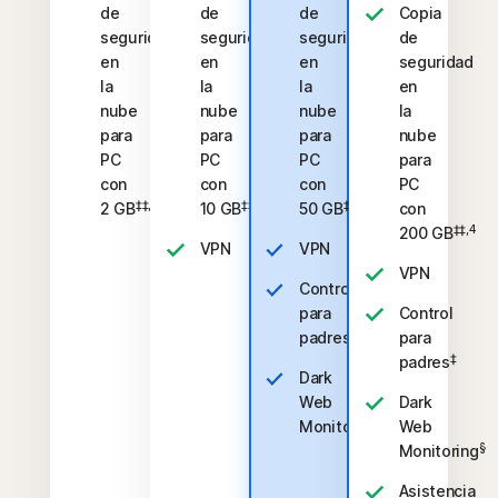
de
de
de
Copia
seguridad
seguridad
seguridad
de
en
en
en
seguridad
la
la
la
en
nube
nube
nube
la
para
para
para
nube
PC
PC
PC
para
con
con
con
PC
‡‡,4
‡‡,4
‡‡,4
2 GB
10 GB
50 GB
con
‡‡,4
200 GB
VPN
VPN
VPN
Control
para
Control
‡
padres
para
‡
padres
Dark
Web
Dark
§
Monitoring
Web
§
Monitoring
Asistencia