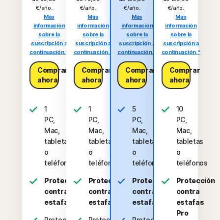
€/año.
€/año.
€/año.
€/año.
Más
Más
Más
Más
información
información
información
información
sobre la
sobre la
sobre la
sobre la
suscripción a
suscripción a
suscripción a
suscripción a
continuación.*
continuación.*
continuación.*
continuación.*
Comprar
Comprar
Comprar
Comprar
ahora
ahora
ahora
ahora
1
1
5
10
PC,
PC,
PC,
PC,
Mac,
Mac,
Mac,
Mac,
tableta
tableta
tabletas
tabletas
o
o
o
o
teléfono
teléfono
teléfonos
teléfonos
Protección
Protección
Protección
Protección
contra
contra
contra
contra
estafas
estafas
estafas
estafas
Pro
Protección
Protección
Protección