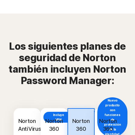
Los siguientes planes de
seguridad de Norton
también incluyen Norton
Password Manager:
Nuevo
producto
con
Incluye
Incluye
funciones
VPN
Norton
Norton
VPN
Norton
Norton
de
protección
AntiVirus
360
360
360
de la
identidad.