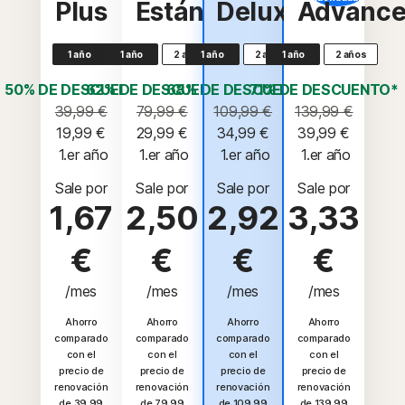
Plus
Estándar
Deluxe
Advanc
1 año
1 año
2 años
1 año
2 años
1 año
2 años
50% DE DESCUENTO*
62% DE DESCUENTO*
68% DE DESCUENTO*
71% DE DESCUENTO*
39,99 €
79,99 €
109,99 €
139,99 €
19,99 €
29,99 €
34,99 €
39,99 €
 1.er año
 1.er año
 1.er año
 1.er año
Sale por
Sale por
Sale por
Sale por
1,67
2,50
2,92
3,33
€
€
€
€
/mes
/mes
/mes
/mes
Ahorro
Ahorro
Ahorro
Ahorro
comparado
comparado
comparado
comparado
con el
con el
con el
con el
precio de
precio de
precio de
precio de
renovación
renovación
renovación
renovación
de 39,99
de 79,99
de 109,99
de 139,99