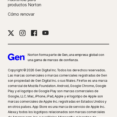
productos Norton
hacerlo iniciando sesión en su cuenta en my.Norton.com y seleccionando
Control para padres desde cualquier navegador. La aplicación móvil se
Cómo renovar
debe descargar por separado. La aplicación para iOS está disponible en
todos
los países excepto estos
.
Los navegadores más populares son compatibles, incluidos Chrome,
Edge y Firefox. El acceso al portal de Control para padres no es
compatible con Internet Explorer. En iOS y Android, es necesario utilizar el
Norton forma parte de Gen, una empresa global con
navegador de Norton incorporado en la aplicación para obtener todas las
una gama de marcas de confianza.
ventajas de las funciones.
Copyright © 2026 Gen Digital Inc. Todos los derechos reservados.
‡‡
El dispositivo debe tener un plan de conexión a Internet o de datos, y
Las marcas comerciales o marcas comerciales registradas de Gen
son propiedad de Gen Digital Inc. o sus filiales. Firefox es una marca
estar encendido.
comercial de Mozilla Foundation. Android, Google Chrome, Google
Play y el logotipo de Google Play son marcas comerciales de
§
Dark Web Monitoring no está disponible en todos los países. La
Google, LLC. Mac, iPhone, iPad, Apple y el logotipo de Apple son
información que se supervisa varía según el país de residencia o el plan.
marcas comerciales de Apple Inc. registradas en Estados Unidos y
Supervisa de forma predeterminada tu dirección de correo electrónico y
en otros países. App Store es una marca de servicio de Apple Inc.
Alexa y todos los logotipos relacionados son marcas comerciales
empieza a funcionar de inmediato. Inicia sesión en tu cuenta para facilitar