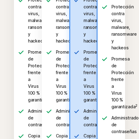
contra
contra
contra
Protección
virus,
virus,
virus,
contra
malware,
malware,
malware,
virus,
ransomware
ransomware
ransomware
malware,
y
y
y
ransomware
hackeos
hackeos
hackeos
y
hackeos
Promesa
Promesa
Promesa
de
de
de
Promesa
Protección
Protección
Protección
de
frente
frente
frente
Protección
a
a
a
frente
Virus
Virus
Virus
a
100 %
100 %
100 %
Virus
2
2
2
garantizada
garantizada
garantizada
100 %
2
garantizada
Administrador
Administrador
Administrador
de
de
de
Administrado
contraseñas
contraseñas
contraseñas
de
contraseñas
Copia
Copia
Copia