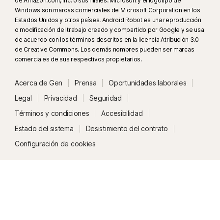
de Amazon.com, Inc. o sus filiales. Microsoft y el logotipo de
otra información que deseas que se supervise.
Windows son marcas comerciales de Microsoft Corporation en los
Estados Unidos y otros países. Android Robot es una reproducción
#
Solo disponible en dispositivos Android e iOS con autenticación por
o modificación del trabajo creado y compartido por Google y se usa
huella dactilar o Touch ID/Face ID activados.
de acuerdo con los términos descritos en la licencia Atribución 3.0
de Creative Commons. Los demás nombres pueden ser marcas
comerciales de sus respectivos propietarios.
##
Solo funciona en Mac y Windows a través de una extensión compatible
y requiere un dispositivo móvil con la app instalada. Para ello, el usuario
Acerca de Gen
Prensa
Oportunidades laborales
debe haber iniciado sesión en la app móvil y en la extensión del
Legal
Privacidad
Seguridad
navegador de Norton Password Manager con la misma cuenta, y tener
configurado el Desbloqueo del depósito sin contraseña.
Términos y condiciones
Accesibilidad
Estado del sistema
Desistimiento del contrato
Configuración de cookies