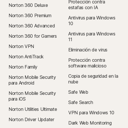
Protección contra
Norton 360 Deluxe
antes de la renovación) o mensualmente, según su ciclo de
estafas con IA
facturación. Los suscriptores anuales recibirán por anticipado un
Norton 360 Premium
Antivirus para Windows
correo electrónico con el precio de la renovación.
10
Norton 360 Advanced
Los precios de la renovación
pueden ser superiores al precio inicial
Antivirus para Windows
y están sujetos a cambios. Puedes cancelar la renovación
Norton 360 for Gamers
11
como se describe aquí
en
tu cuenta
o
Norton VPN
contactando con nosotros aquí
.
Eliminación de virus
Norton AntiTrack
Cancelación y reembolso
: puedes cancelar cualquiera de tus
Protección contra
contratos y solicitar un reembolso completo en los 14 días
software malicioso
Norton Family
posteriores a la compra inicial en el caso de suscripciones
Copia de seguridad en la
Norton Mobile Security
mensuales; en el caso de suscripciones anuales, el plazo es de
nube
para Android
60 días. Para obtener más información, consulta nuestra
Política de reembolso y cancelación
.
Safe Web
Norton Mobile Security
Para cancelar el contrato o solicitar un reembolso, haz clic aquí
.
para iOS
Safe Search
Norton Utilities Ultimate
2
Se aplican ciertas restricciones. Debes tener una suscripción a
VPN para Windows 10
Seguridad del dispositivo con antivirus que se renueve automáticamente
Norton Driver Updater
Dark Web Monitoring
para el servicio de eliminación de virus. Consulta