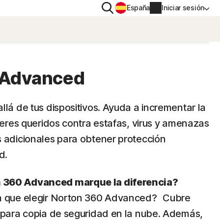
Buscar
España
Iniciar sesión
TIVO
PRIVACIDAD
Norton VPN
 Advanced
a
Norton AntiTrack
Información de la cuenta
llá de tus dispositivos. Ayuda a incrementar la
 seres queridos contra estafas, virus y amenazas
a iOS™
Información de facturación
 adicionales para obtener protección
Renovar
d.
Historial de pedidos
 360 Advanced marque la diferencia?
ía que elegir Norton 360 Advanced? Cubre
Escribe tu clave de producto
 para copia de seguridad en la nube. Además,