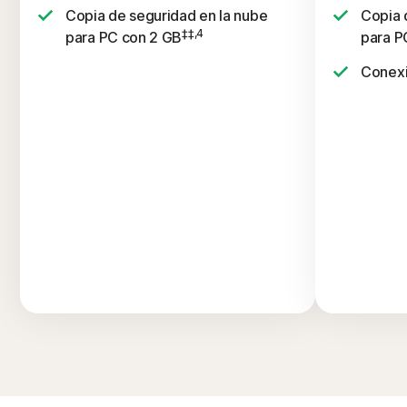
Copia de seguridad en la nube
Copia 
‡‡,4
para PC con 2 GB
para P
Conexi