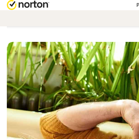
OBTENE
PLA
Atención
Nor
Nor
Nor
Nort
T