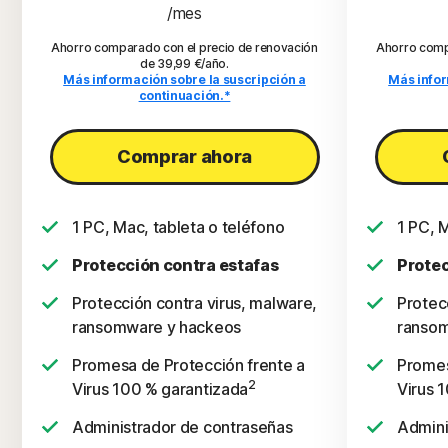
/mes
Ahorro comparado con el precio de renovación
Ahorro comp
de 39,99 €/año.
Más información sobre la suscripción a
Más infor
continuación.*
Comprar ahora
1 PC, Mac, tableta o teléfono
1 PC, 
Protección contra estafas
Protec
Protección contra virus, malware,
Protec
ransomware y hackeos
ransom
Promesa de Protección frente a
Promes
2
Virus 100 % garantizada
Virus 
Administrador de contraseñas
Admini