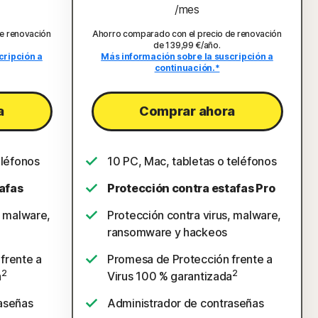
/mes
e renovación
Ahorro comparado con el precio de renovación
de 139,99 €/año.
cripción a
Más información sobre la suscripción a
continuación.*
a
Comprar ahora
eléfonos
10 PC, Mac, tabletas o teléfonos
afas
Protección contra estafas Pro
, malware,
Protección contra virus, malware,
ransomware y hackeos
frente a
Promesa de Protección frente a
2
2
a
Virus 100 % garantizada
aseñas
Administrador de contraseñas