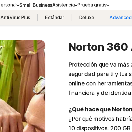
Personal
Asistencia
Prueba gratis
Small Business
AntiVirus Plus
Estándar
Deluxe
Advanced
R AYUDA
NES TODO EN UNO
PROBAR GRATIS
INFORMACIÓN
SEGURIDAD DEL DISPOSI
 al cliente
ton 360 Advanced
Pruebas gratuitas
Cómo renovar
Norton AntiVirus Plus
Norton 360
ton 360 Premium
Servicios Premium
Norton Mobile Security par
Android™
Protección que va más a
ton 360 Deluxe
Eliminación de virus y spyware
seguridad para ti y tus
Norton Mobile Security par
on 360 Estándar
online con herramientas
financiera y de identida
¿Qué hace que Norton
odos los productos y servicios
¿Por qué motivos habr
10 dispositivos. 200 GB