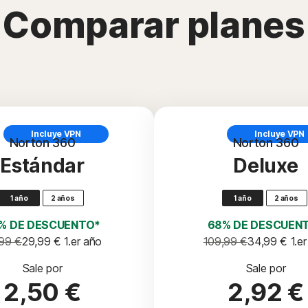
Comparar planes
Incluye VPN
Incluye VPN
Norton 360
Norton 360
Estándar
Deluxe
1 año
2 años
1 año
2 años
% DE DESCUENTO*
68% DE DESCUEN
99 €
29,99 €
 1.er año
109,99 €
34,99 €
 1.e
Sale por
Sale por
2,50 €
2,92 €