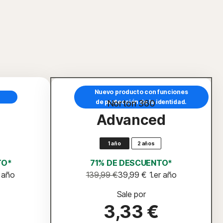
Nuevo producto con funciones
de protección de la identidad.
Norton 360
Advanced
1 año
2 años
TO*
71% DE DESCUENTO*
r año
139,99 €
39,99 €
 1.er año
Sale por
3,33 €