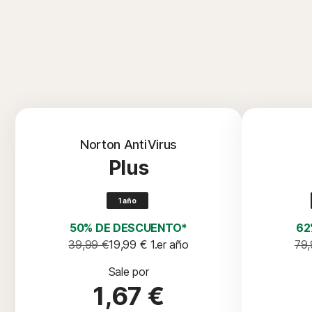
Norton AntiVirus
Plus
1 año
50% DE DESCUENTO*
62
39,99 €
19,99 €
 1.er año
79,
Sale por
1,67 €