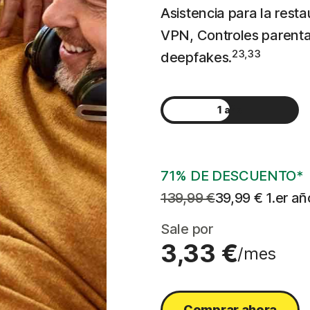
Asistencia para la resta
VPN, Controles parenta
23,33
deepfakes.
1 año
2 años
71% DE DESCUENTO*
139,99 €
39,99 €
 1.er añ
Sale por
3,33 €
/mes
Comprar ahora