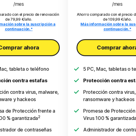
/mes
/mes
arado con el precio de renovación
Ahorro comparado con el precio d
de 79,99 €/año.
de 109,99 €/año.
mación sobre la suscripción a
Más información sobre la sus
continuación.*
continuación.*
Comprar ahora
Comprar ahor
Mac, tableta o teléfono
5 PC, Mac, tabletas o t
ción contra estafas
Protección contra est
ción contra virus, malware,
Protección contra virus
ware y hackeos
ransomware y hackeos
a de Protección frente a
Promesa de Protección 
2
100 % garantizada
Virus 100 % garantizad
strador de contraseñas
Administrador de contr