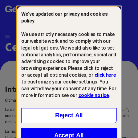
Gen™
We've updated our privacy and cookies
policy
We use strictly necessary cookies to make
our website work and to comply with our
Centro de privacidad
legal obligations. We would also like to set
optional analytics, performance, social and
advertising cookies to improve your
browsing experience. Please click to reject
or accept all optional cookies, or
click here
to customize your cookie settings. You
Introducción
can withdraw your consent at any time. For
more information see our
cookie notice
.
Última actualización: 6 de marzo de 2026
Le damos la bienvenida a nuestro centro de privacidad. Somos Gen™,
Reject All
una familia de marcas de confianza creadas para la nueva generación
de la vida digital.
La misión de Gen es crear soluciones tecnológicas innovadoras y
Accept All
fáciles de usar que permitan que las personas desarrollen, gestionen y