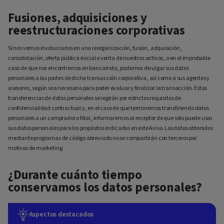
Fusiones, adquisiciones y
reestructuraciones corporativas
Si nos vemos involucrados en una reorganización, fusión, adquisición,
consolidación, oferta pública inicial o venta de nuestros activos, o en el improbable
caso de que nos encontremos en bancarrota, podemos divulgar sus datos
personales a las partes de dicha transacción corporativa, así como a sus agentes y
asesores, según sea necesario para poder evaluar y finalizar la transacción. Estas
transferencias de datos personales se regirán por estrictos requisitos de
confidencialidad contractual y, en el caso de que terminemos transfiriendo datos
personales a un comprador o filial, informaremos al receptor de que solo puede usar
sus datos personales para los propósitos indicados en este Aviso. Los datos obtenidos
mediante programas de código abreviado no se compartirán con terceros por
motivos de marketing.
¿Durante cuánto tiempo
conservamos los datos personales?
Aspectos destacados