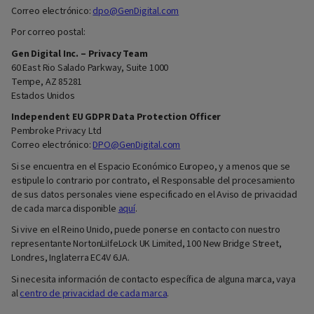
Correo electrónico:
dpo@GenDigital.com
Por correo postal:
Gen Digital Inc. – Privacy Team
60 East Rio Salado Parkway, Suite 1000
Tempe, AZ 85281
Estados Unidos
Independent EU GDPR Data Protection Officer
Pembroke Privacy Ltd
Correo electrónico:
DPO@GenDigital.com
Si se encuentra en el Espacio Económico Europeo, y a menos que se
estipule lo contrario por contrato, el Responsable del procesamiento
de sus datos personales viene especificado en el Aviso de privacidad
de cada marca disponible
aquí
.
Si vive en el Reino Unido, puede ponerse en contacto con nuestro
representante NortonLiIfeLock UK Limited, 100 New Bridge Street,
Londres, Inglaterra EC4V 6JA.
Si necesita información de contacto específica de alguna marca, vaya
al
centro de privacidad de cada marca
.