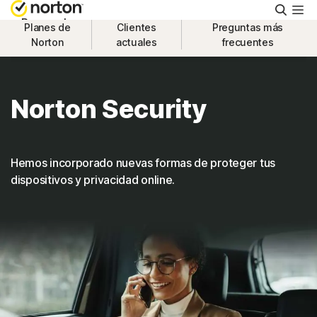
Busca
Personal
Planes de
Clientes
Preguntas más
Norton
actuales
frecuentes
Small Business
Norton Security
Asistencia
Prueba gratis
Hemos incorporado nuevas formas de proteger tus
dispositivos y privacidad online.
España
Iniciar sesión