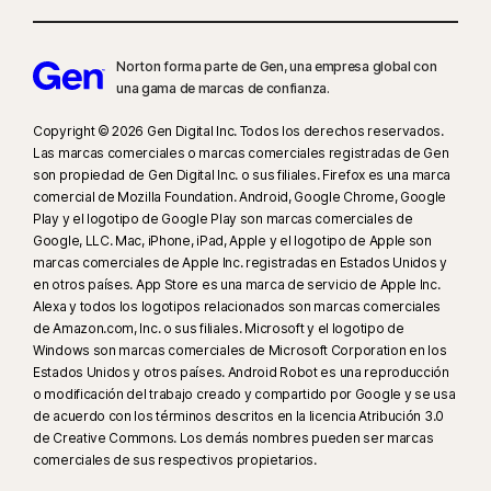
17
Social Media Monitoring no está disponible en todas las plataformas de
redes sociales y las funciones difieren entre plataformas. Para más
Norton forma parte de Gen, una empresa global con
detalles, visita:
Norton.com/smm
. No incluye la supervisión de chats o
una gama de marcas de confianza.
mensajes directos. Podría no identificar el ciberacoso, el contenido
Copyright © 2026 Gen Digital Inc. Todos los derechos reservados.
explícito o ilegal, o la incitación al odio.
Las marcas comerciales o marcas comerciales registradas de Gen
son propiedad de Gen Digital Inc. o sus filiales. Firefox es una marca
23
La función Protección contra deepfakes automática solo funciona en
comercial de Mozilla Foundation. Android, Google Chrome, Google
Play y el logotipo de Google Play son marcas comerciales de
vídeos en inglés en plataformas de redes sociales y vídeo compatibles;
Google, LLC. Mac, iPhone, iPad, Apple y el logotipo de Apple son
en otras plataformas, utiliza el análisis manual. Requiere Windows 11 o
marcas comerciales de Apple Inc. registradas en Estados Unidos y
posterior y un navegador compatible. Además, la detección automática
en otros países. App Store es una marca de servicio de Apple Inc.
necesita un PC con IA (CPU Qualcomm o Intel de 8 núcleos como mínimo,
Alexa y todos los logotipos relacionados son marcas comerciales
16 GB de RAM) o un PC sin IA (CPU de cualquier marca de 6 núcleos como
de Amazon.com, Inc. o sus filiales. Microsoft y el logotipo de
Windows son marcas comerciales de Microsoft Corporation en los
mínimo, 16 GB de RAM). En PC sin IA con CPU de 4 núcleos como mínimo
Estados Unidos y otros países. Android Robot es una reproducción
y 8 GB de RAM, solo está disponible el análisis manual. Para obtener
o modificación del trabajo creado y compartido por Google y se usa
información detallada, consulta
Norton.com/deepfakesupport
.
de acuerdo con los términos descritos en la licencia Atribución 3.0
de Creative Commons. Los demás nombres pueden ser marcas
33
La función Protección contra deepfakes en el asistente de IA Norton
comerciales de sus respectivos propietarios.
Genie está disponible en acceso anticipado y solo admite vídeos de