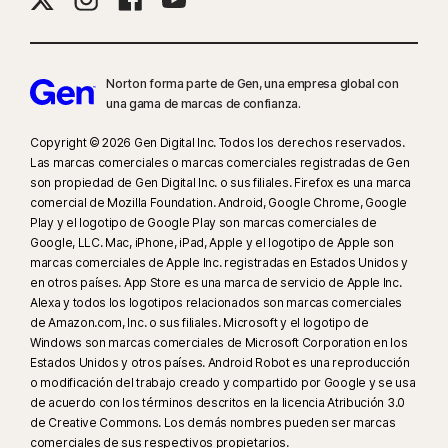
detalles, visita:
Norton.com/smm
. No incluye la supervisión de chats o
mensajes directos. Podría no identificar el ciberacoso, el contenido
explícito o ilegal, o la incitación al odio.
Norton forma parte de Gen, una empresa global con
una gama de marcas de confianza.
23
La función Protección contra deepfakes automática solo funciona en
vídeos en inglés en plataformas de redes sociales y vídeo compatibles;
Copyright © 2026 Gen Digital Inc. Todos los derechos reservados.
en otras plataformas, utiliza el análisis manual. Requiere Windows 11 o
Las marcas comerciales o marcas comerciales registradas de Gen
posterior y un navegador compatible. Además, la detección automática
son propiedad de Gen Digital Inc. o sus filiales. Firefox es una marca
comercial de Mozilla Foundation. Android, Google Chrome, Google
necesita un PC con IA (CPU Qualcomm o Intel de 8 núcleos como mínimo,
Play y el logotipo de Google Play son marcas comerciales de
16 GB de RAM) o un PC sin IA (CPU de cualquier marca de 6 núcleos como
Google, LLC. Mac, iPhone, iPad, Apple y el logotipo de Apple son
mínimo, 16 GB de RAM). En PC sin IA con CPU de 4 núcleos como mínimo
marcas comerciales de Apple Inc. registradas en Estados Unidos y
y 8 GB de RAM, solo está disponible el análisis manual. Para obtener
en otros países. App Store es una marca de servicio de Apple Inc.
información detallada, consulta
Norton.com/deepfakesupport
.
Alexa y todos los logotipos relacionados son marcas comerciales
de Amazon.com, Inc. o sus filiales. Microsoft y el logotipo de
Windows son marcas comerciales de Microsoft Corporation en los
33
La función Protección contra deepfakes en el asistente de IA Norton
Estados Unidos y otros países. Android Robot es una reproducción
Genie está disponible en acceso anticipado y solo admite vídeos de
o modificación del trabajo creado y compartido por Google y se usa
YouTube en inglés.
de acuerdo con los términos descritos en la licencia Atribución 3.0
de Creative Commons. Los demás nombres pueden ser marcas
comerciales de sus respectivos propietarios.
γ
Norton Safe Search no proporciona una clasificación de seguridad para