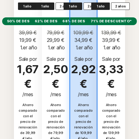
1 año
1 año
2 años
1 año
2 años
1 año
2 años
50% DE DESCUENTO*
62% DE DESCUENTO*
68% DE DESCUENTO*
71% DE DESCUENTO*
39,99 €
79,99 €
109,99 €
139,99 €
19,99 €
29,99 €
34,99 €
39,99 €
 1.er año
 1.er año
 1.er año
 1.er año
Sale por
Sale por
Sale por
Sale por
1,67
2,50
2,92
3,33
€
€
€
€
/mes
/mes
/mes
/mes
Ahorro
Ahorro
Ahorro
Ahorro
comparado
comparado
comparado
comparado
con el
con el
con el
con el
precio de
precio de
precio de
precio de
renovación
renovación
renovación
renovación
de 39,99
de 79,99
de 109,99
de 139,99
€/año.
€/año.
€/año.
€/año.