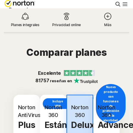
Busca
Personal
Planes integrales
Privacidad online
Más
Small Business
Asistencia
Comparar planes
Prueba gratis
Excelente
81757
reseñas en
España
Nuevo
producto
con
Incluye
Incluye
funciones
Iniciar sesión
VPN
Norton
Norton
VPN
Norton
Norton
de
protección
AntiVirus
360
360
360
de la
identidad.
Plus
Estándar
Deluxe
Advanc