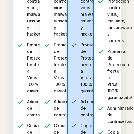
contra
contra
contra
Protección
virus,
virus,
virus,
contra
malware,
malware,
malware,
virus,
ransomware
ransomware
ransomware
malware,
y
y
y
ransomware
hackeos
hackeos
hackeos
y
hackeos
Promesa
Promesa
Promesa
de
de
de
Promesa
Protección
Protección
Protección
de
frente
frente
frente
Protección
a
a
a
frente
Virus
Virus
Virus
a
100 %
100 %
100 %
Virus
2
2
2
garantizada
garantizada
garantizada
100 %
2
garantizada
Administrador
Administrador
Administrador
de
de
de
Administrado
contraseñas
contraseñas
contraseñas
de
contraseñas
Copia
Copia
Copia
de
de
de
Copia