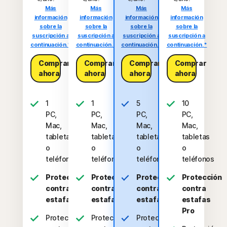
Más
Más
Más
Más
información
información
información
información
sobre la
sobre la
sobre la
sobre la
suscripción a
suscripción a
suscripción a
suscripción a
continuación.*
continuación.*
continuación.*
continuación.*
Comprar
Comprar
Comprar
Comprar
ahora
ahora
ahora
ahora
1
1
5
10
PC,
PC,
PC,
PC,
Mac,
Mac,
Mac,
Mac,
tableta
tableta
tabletas
tabletas
o
o
o
o
teléfono
teléfono
teléfonos
teléfonos
Protección
Protección
Protección
Protección
contra
contra
contra
contra
estafas
estafas
estafas
estafas
Pro
Protección
Protección
Protección