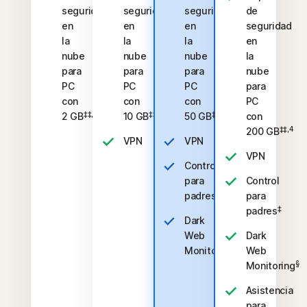
seguridad
seguridad
seguridad
de
en
en
en
seguridad
la
la
la
en
nube
nube
nube
la
para
para
para
nube
PC
PC
PC
para
con
con
con
PC
‡‡,4
‡‡,4
‡‡,4
2 GB
10 GB
50 GB
con
‡‡,4
200 GB
VPN
VPN
VPN
Control
para
Control
‡
padres
para
‡
padres
Dark
Web
Dark
§
Monitoring
Web
§
Monitoring
Asistencia
para