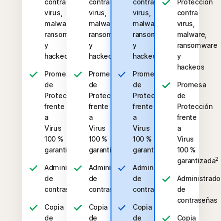
contra
contra
contra
Protección
virus,
virus,
virus,
contra
malware,
malware,
malware,
virus,
ransomware
ransomware
ransomware
malware,
y
y
y
ransomware
hackeos
hackeos
hackeos
y
hackeos
Promesa
Promesa
Promesa
de
de
de
Promesa
Protección
Protección
Protección
de
frente
frente
frente
Protección
a
a
a
frente
Virus
Virus
Virus
a
100 %
100 %
100 %
Virus
2
2
2
garantizada
garantizada
garantizada
100 %
2
garantizada
Administrador
Administrador
Administrador
de
de
de
Administrado
contraseñas
contraseñas
contraseñas
de
contraseñas
Copia
Copia
Copia
de
de
de
Copia