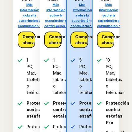
Más
Más
Más
Más
información
información
información
información
sobre la
sobre la
sobre la
sobre la
suscripción a
suscripción a
suscripción a
suscripción a
continuación.*
continuación.*
continuación.*
continuación.*
Comprar
Comprar
Comprar
Comprar
ahora
ahora
ahora
ahora
1
1
5
10
PC,
PC,
PC,
PC,
Mac,
Mac,
Mac,
Mac,
tableta
tableta
tabletas
tabletas
o
o
o
o
teléfono
teléfono
teléfonos
teléfonos
Protección
Protección
Protección
Protección
contra
contra
contra
contra
estafas
estafas
estafas
estafas
Pro
Protección
Protección
Protección