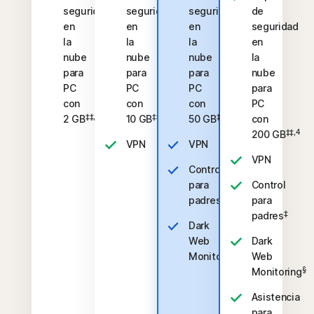
seguridad
seguridad
seguridad
de
en
en
en
seguridad
la
la
la
en
nube
nube
nube
la
para
para
para
nube
PC
PC
PC
para
con
con
con
PC
‡‡,4
‡‡,4
‡‡,4
2 GB
10 GB
50 GB
con
‡‡,4
200 GB
VPN
VPN
VPN
Control
para
Control
‡
padres
para
‡
padres
Dark
Web
Dark
§
Monitoring
Web
§
Monitoring
Asistencia
para