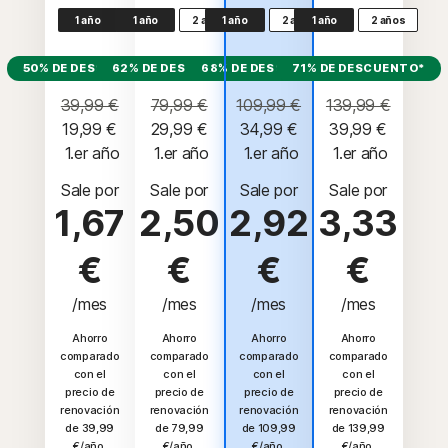
1 año
1 año
2 años
1 año
2 años
1 año
2 años
50% DE DESCUENTO*
62% DE DESCUENTO*
68% DE DESCUENTO*
71% DE DESCUENTO*
39,99 €
79,99 €
109,99 €
139,99 €
19,99 €
29,99 €
34,99 €
39,99 €
 1.er año
 1.er año
 1.er año
 1.er año
Sale por
Sale por
Sale por
Sale por
1,67
2,50
2,92
3,33
€
€
€
€
/mes
/mes
/mes
/mes
Ahorro
Ahorro
Ahorro
Ahorro
comparado
comparado
comparado
comparado
con el
con el
con el
con el
precio de
precio de
precio de
precio de
renovación
renovación
renovación
renovación
de 39,99
de 79,99
de 109,99
de 139,99
€/año.
€/año.
€/año.
€/año.