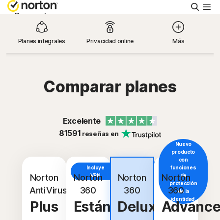
Busca
Personal
Planes integrales
Privacidad online
Más
Small Business
Asistencia
Comparar planes
Prueba gratis
Excelente
81591
reseñas en
España
Nuevo
producto
con
Incluye
Incluye
funciones
Iniciar sesión
VPN
Norton
Norton
VPN
Norton
Norton
de
protección
AntiVirus
360
360
360
de la
identidad.
Plus
Estándar
Deluxe
Advanc