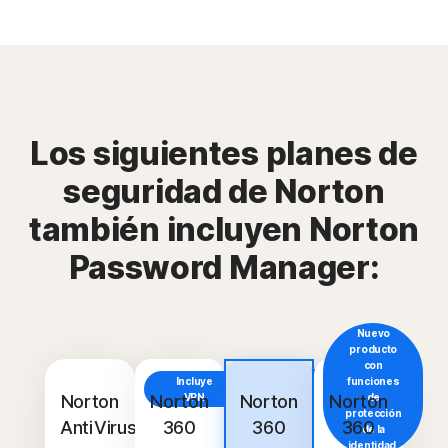
Los siguientes planes de
seguridad de Norton
también incluyen Norton
Password Manager:
Nuevo
producto
con
Incluye
Incluye
funciones
VPN
Norton
Norton
VPN
Norton
Norton
de
protección
AntiVirus
360
360
360
de la
identidad.