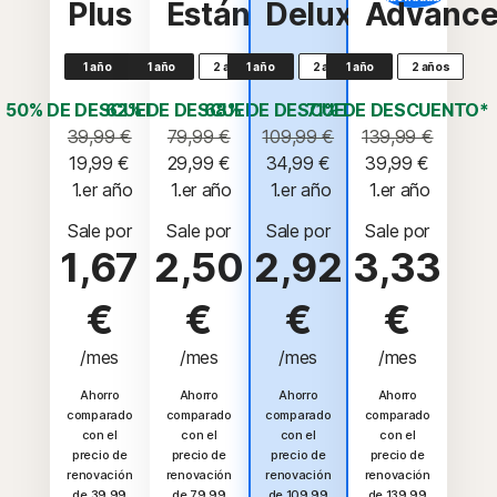
Plus
Estándar
Deluxe
Advanc
1 año
1 año
2 años
1 año
2 años
1 año
2 años
50% DE DESCUENTO*
62% DE DESCUENTO*
68% DE DESCUENTO*
71% DE DESCUENTO*
39,99 €
79,99 €
109,99 €
139,99 €
19,99 €
29,99 €
34,99 €
39,99 €
 1.er año
 1.er año
 1.er año
 1.er año
Sale por
Sale por
Sale por
Sale por
1,67
2,50
2,92
3,33
€
€
€
€
/mes
/mes
/mes
/mes
Ahorro
Ahorro
Ahorro
Ahorro
comparado
comparado
comparado
comparado
con el
con el
con el
con el
precio de
precio de
precio de
precio de
renovación
renovación
renovación
renovación
de 39,99
de 79,99
de 109,99
de 139,99