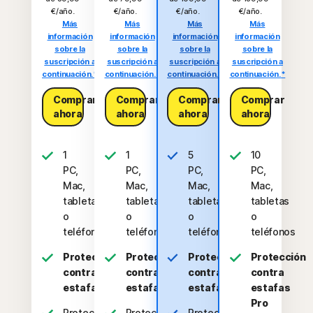
€/año.
€/año.
€/año.
€/año.
Más
Más
Más
Más
información
información
información
información
sobre la
sobre la
sobre la
sobre la
suscripción a
suscripción a
suscripción a
suscripción a
continuación.*
continuación.*
continuación.*
continuación.*
Comprar
Comprar
Comprar
Comprar
ahora
ahora
ahora
ahora
1
1
5
10
PC,
PC,
PC,
PC,
Mac,
Mac,
Mac,
Mac,
tableta
tableta
tabletas
tabletas
o
o
o
o
teléfono
teléfono
teléfonos
teléfonos
Protección
Protección
Protección
Protección
contra
contra
contra
contra
estafas
estafas
estafas
estafas
Pro
Protección
Protección
Protección