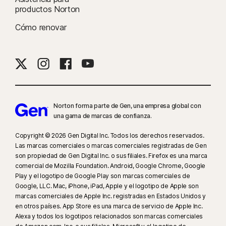
productos Norton
hacerlo iniciando sesión en su cuenta en my.Norton.com y seleccionando
Control para padres desde cualquier navegador. La aplicación móvil se
Cómo renovar
debe descargar por separado. La aplicación para iOS está disponible en
todos
los países excepto estos
.
Los navegadores más populares son compatibles, incluidos Chrome,
Edge y Firefox. El acceso al portal de Control para padres no es
compatible con Internet Explorer. En iOS y Android, es necesario utilizar el
Norton forma parte de Gen, una empresa global con
navegador de Norton incorporado en la aplicación para obtener todas las
una gama de marcas de confianza.
ventajas de las funciones.
Copyright © 2026 Gen Digital Inc. Todos los derechos reservados.
‡‡
El dispositivo debe tener un plan de conexión a Internet o de datos, y
Las marcas comerciales o marcas comerciales registradas de Gen
son propiedad de Gen Digital Inc. o sus filiales. Firefox es una marca
estar encendido.
comercial de Mozilla Foundation. Android, Google Chrome, Google
Play y el logotipo de Google Play son marcas comerciales de
§
Dark Web Monitoring no está disponible en todos los países. La
Google, LLC. Mac, iPhone, iPad, Apple y el logotipo de Apple son
información que se supervisa varía según el país de residencia o el plan.
marcas comerciales de Apple Inc. registradas en Estados Unidos y
Supervisa de forma predeterminada tu dirección de correo electrónico y
en otros países. App Store es una marca de servicio de Apple Inc.
Alexa y todos los logotipos relacionados son marcas comerciales
empieza a funcionar de inmediato. Inicia sesión en tu cuenta para facilitar