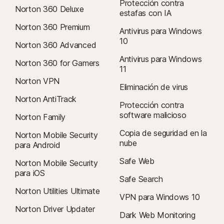
Protección contra
Norton 360 Deluxe
antes de la renovación) o mensualmente, según su ciclo de
estafas con IA
facturación. Los suscriptores anuales recibirán por anticipado un
Norton 360 Premium
Antivirus para Windows
correo electrónico con el precio de la renovación.
10
Norton 360 Advanced
Los precios de la renovación
pueden ser superiores al precio inicial
Antivirus para Windows
y están sujetos a cambios. Puedes cancelar la renovación
Norton 360 for Gamers
11
como se describe aquí
en
tu cuenta
o
Norton VPN
contactando con nosotros aquí
.
Eliminación de virus
Norton AntiTrack
Cancelación y reembolso
: puedes cancelar cualquiera de tus
Protección contra
contratos y solicitar un reembolso completo en los 14 días
software malicioso
Norton Family
posteriores a la compra inicial en el caso de suscripciones
Copia de seguridad en la
Norton Mobile Security
mensuales; en el caso de suscripciones anuales, el plazo es de
nube
para Android
60 días. Para obtener más información, consulta nuestra
Política de reembolso y cancelación
.
Safe Web
Norton Mobile Security
Para cancelar el contrato o solicitar un reembolso, haz clic aquí
.
para iOS
Safe Search
Norton Utilities Ultimate
2
Se aplican ciertas restricciones. Debes tener una suscripción a
VPN para Windows 10
Seguridad del dispositivo con antivirus que se renueve automáticamente
Norton Driver Updater
Dark Web Monitoring
para el servicio de eliminación de virus. Consulta