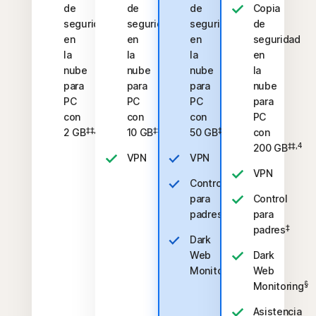
de
de
de
Copia
seguridad
seguridad
seguridad
de
en
en
en
seguridad
la
la
la
en
nube
nube
nube
la
para
para
para
nube
PC
PC
PC
para
con
con
con
PC
‡‡,4
‡‡,4
‡‡,4
2 GB
10 GB
50 GB
con
‡‡,4
200 GB
VPN
VPN
VPN
Control
para
Control
‡
padres
para
‡
padres
Dark
Web
Dark
§
Monitoring
Web
§
Monitoring
Asistencia