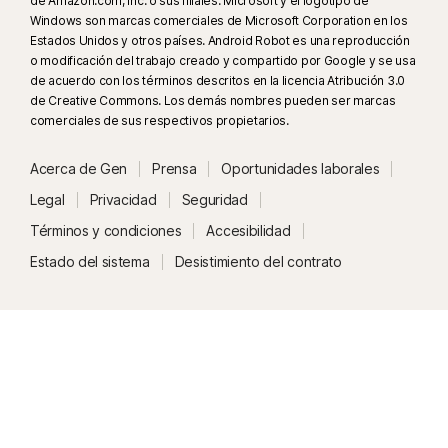
de Amazon.com, Inc. o sus filiales. Microsoft y el logotipo de
otra información que deseas que se supervise.
Windows son marcas comerciales de Microsoft Corporation en los
Estados Unidos y otros países. Android Robot es una reproducción
#
Solo disponible en dispositivos Android e iOS con autenticación por
o modificación del trabajo creado y compartido por Google y se usa
huella dactilar o Touch ID/Face ID activados.
de acuerdo con los términos descritos en la licencia Atribución 3.0
de Creative Commons. Los demás nombres pueden ser marcas
comerciales de sus respectivos propietarios.
##
Solo funciona en Mac y Windows a través de una extensión compatible
y requiere un dispositivo móvil con la app instalada. Para ello, el usuario
Acerca de Gen
Prensa
Oportunidades laborales
debe haber iniciado sesión en la app móvil y en la extensión del
Legal
Privacidad
Seguridad
navegador de Norton Password Manager con la misma cuenta, y tener
configurado el Desbloqueo del depósito sin contraseña.
Términos y condiciones
Accesibilidad
Estado del sistema
Desistimiento del contrato