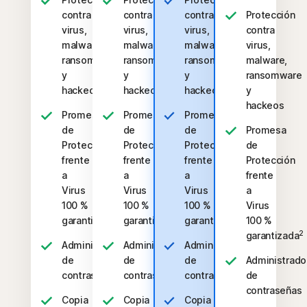
contra
contra
contra
Protección
virus,
virus,
virus,
contra
malware,
malware,
malware,
virus,
ransomware
ransomware
ransomware
malware,
y
y
y
ransomware
hackeos
hackeos
hackeos
y
hackeos
Promesa
Promesa
Promesa
de
de
de
Promesa
Protección
Protección
Protección
de
frente
frente
frente
Protección
a
a
a
frente
Virus
Virus
Virus
a
100 %
100 %
100 %
Virus
2
2
2
garantizada
garantizada
garantizada
100 %
2
garantizada
Administrador
Administrador
Administrador
de
de
de
Administrado
contraseñas
contraseñas
contraseñas
de
contraseñas
Copia
Copia
Copia