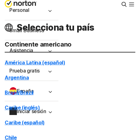
Busca
Personal
Selecciona tu país
Small Business
Continente americano
Asistencia
América Latina (español)
Prueba gratis
Argentina
España
Brasil/Brazil
Caribe (inglés)
Iniciar sesión
Caribe (español)
Chile