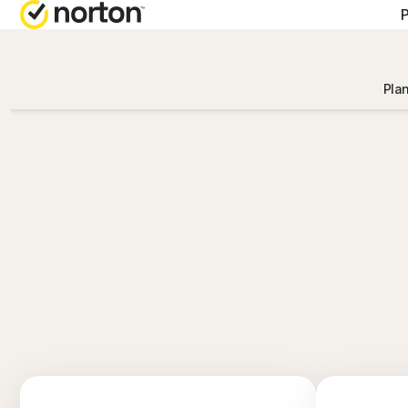
OBTENE
PLA
Plan
Atención
Nor
Nor
Nor
Nort
T