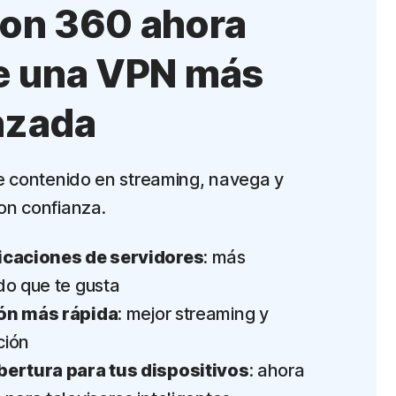
on 360 ahora
e una VPN más
nzada
de contenido en streaming, navega y
on confianza.
caciones de servidores
: más
do que te gusta
ón más rápida
: mejor streaming y
ción
ertura para tus dispositivos
: ahora