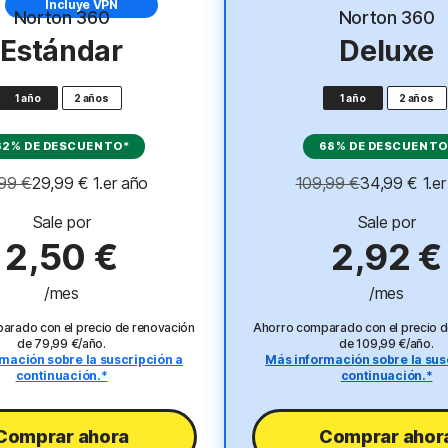
Incluye VPN
Incluye VPN
Norton 360
Norton 360
Estándar
Deluxe
1 año
2 años
1 año
2 años
62% DE DESCUENTO*
68% DE DESCUENTO
99 €
29,99 €
 1.er año
109,99 €
34,99 €
 1.e
Sale por
Sale por
2,50 €
2,92 €
/mes
/mes
arado con el precio de renovación
Ahorro comparado con el precio d
de 79,99 €/año.
de 109,99 €/año.
mación sobre la suscripción a
Más información sobre la sus
continuación.*
continuación.*
Comprar ahora
Comprar ahor