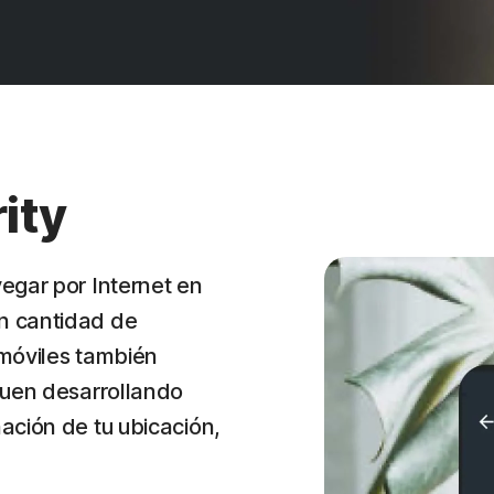
ity
egar por Internet en
n cantidad de
 móviles también
guen desarrollando
ación de tu ubicación,