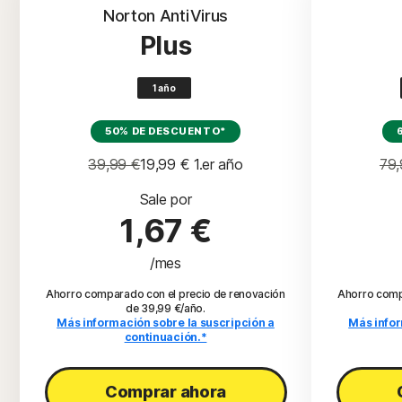
Norton AntiVirus
Plus
1 año
50% DE DESCUENTO*
39,99 €
19,99 €
 1.er año
79,
Sale por
1,67 €
/mes
Ahorro comparado con el precio de renovación
Ahorro comp
de 39,99 €/año.
Más información sobre la suscripción a
Más infor
continuación.*
Comprar ahora