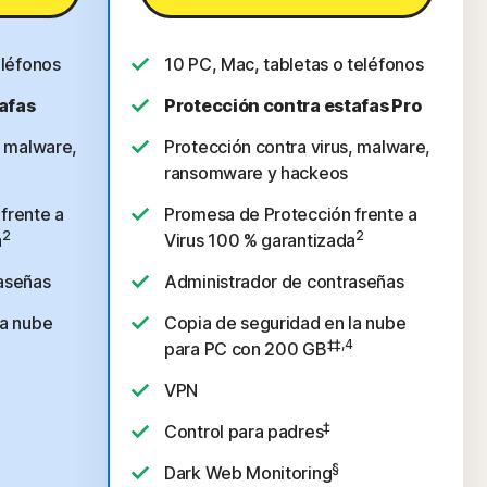
eléfonos
10 PC, Mac, tabletas o teléfonos
afas
Protección contra estafas Pro
, malware,
Protección contra virus, malware,
ransomware y hackeos
frente a
Promesa de Protección frente a
2
2
a
Virus 100 % garantizada
aseñas
Administrador de contraseñas
la nube
Copia de seguridad en la nube
‡‡,4
para PC con 200 GB
VPN
‡
Control para padres
§
Dark Web Monitoring