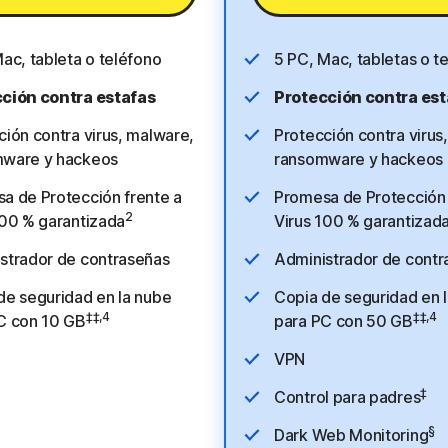
Mac, tableta o teléfono
5 PC, Mac, tabletas o t
ción contra estafas
Protección contra est
ción contra virus, malware,
Protección contra virus
ware y hackeos
ransomware y hackeos
a de Protección frente a
Promesa de Protección 
2
100 % garantizada
Virus 100 % garantizad
strador de contraseñas
Administrador de contr
de seguridad en la nube
Copia de seguridad en 
‡‡,4
‡‡,4
C con 10 GB
para PC con 50 GB
VPN
‡
Control para padres
§
Dark Web Monitoring