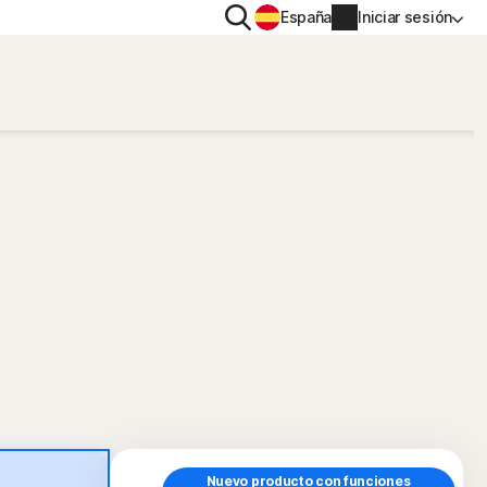
Buscar
España
Iniciar sesión
TIVO
PRIVACIDAD
Norton VPN
a
Norton AntiTrack
Información de la cuenta
a iOS™
Información de facturación
Renovar
Historial de pedidos
Escribe tu clave de producto
Nuevo producto con funciones