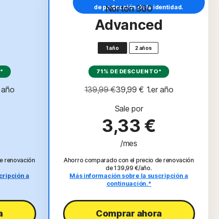
de protección de la identidad.
Norton 360
Advanced
1 año
2 años
*
71% DE DESCUENTO*
r año
139,99 €
39,99 €
 1.er año
Sale por
3,33 €
/mes
e renovación
Ahorro comparado con el precio de renovación
de 139,99 €/año.
cripción a
Más información sobre la suscripción a
continuación.*
a
Comprar ahora