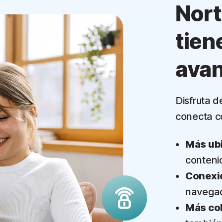
Nort
tien
ava
Disfruta 
conecta c
Más ubi
conteni
Conexi
navega
Más cob