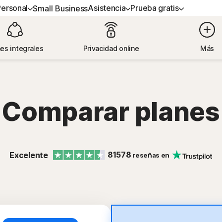
Personal
Asistencia
Prueba gratis
Small Business
R AYUDA
NES TODO EN UNO
PROBAR GRATIS
INFORMACIÓN
SEGURIDAD DEL DISPOSI
es integrales
Privacidad online
Más
 al cliente
ton 360 Advanced
Pruebas gratuitas
Cómo renovar
Norton AntiVirus Plus
ton 360 Premium
Servicios Premium
Norton Mobile Security par
Comparar planes
Android™
ton 360 Deluxe
Eliminación de virus y spyware
Norton Mobile Security par
on 360 Estándar
81578
Excelente
reseñas en
odos los productos y servicios