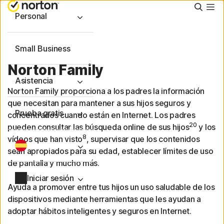
Busca
Personal
Small Business
Norton Family
Asistencia
Norton Family proporciona a los padres la información
que necesitan para mantener a sus hijos seguros y
Prueba gratis
concentrados cuando están en Internet. Los padres
20
pueden consultar las búsqueda online de sus hijos
y los
8
vídeos que han visto
, supervisar que los contenidos
sean apropiados para su edad, establecer límites de uso
de pantalla y mucho más.
Iniciar sesión
Ayuda a promover entre tus hijos un uso saludable de los
dispositivos mediante herramientas que les ayudan a
adoptar hábitos inteligentes y seguros en Internet.