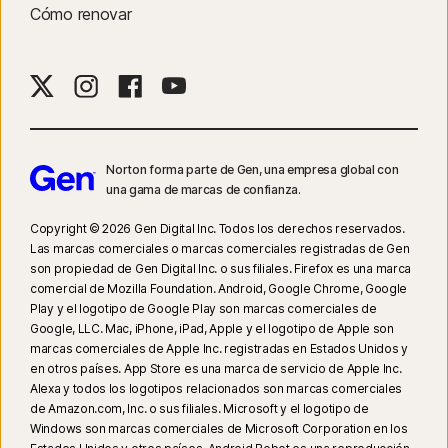
en Windows). No funciona con las aplicaciones de YouTube o Hulu.
Cómo renovar
20
Supervisión de búsquedas requiere una extensión de navegador
compatible en Windows y el navegador de Norton incorporado en la
aplicación en iOS y Android.
Norton forma parte de Gen, una empresa global con
una gama de marcas de confianza.
Copyright © 2026 Gen Digital Inc. Todos los derechos reservados.
Las marcas comerciales o marcas comerciales registradas de Gen
son propiedad de Gen Digital Inc. o sus filiales. Firefox es una marca
comercial de Mozilla Foundation. Android, Google Chrome, Google
Play y el logotipo de Google Play son marcas comerciales de
Google, LLC. Mac, iPhone, iPad, Apple y el logotipo de Apple son
marcas comerciales de Apple Inc. registradas en Estados Unidos y
en otros países. App Store es una marca de servicio de Apple Inc.
Alexa y todos los logotipos relacionados son marcas comerciales
de Amazon.com, Inc. o sus filiales. Microsoft y el logotipo de
Windows son marcas comerciales de Microsoft Corporation en los