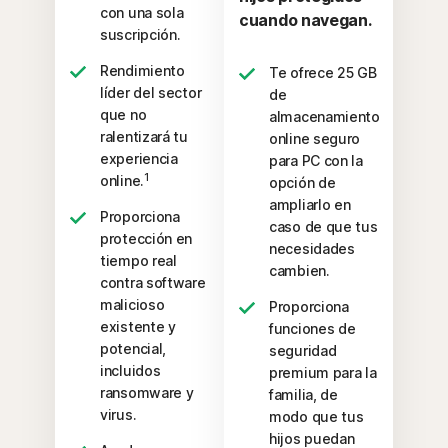
con una sola
cuando navegan.
suscripción.
Rendimiento
Te ofrece 25 GB
líder del sector
de
que no
almacenamiento
ralentizará tu
online seguro
experiencia
para PC con la
1
online.
opción de
ampliarlo en
Proporciona
caso de que tus
protección en
necesidades
tiempo real
cambien.
contra software
malicioso
Proporciona
existente y
funciones de
potencial,
seguridad
incluidos
premium para la
ransomware y
familia, de
virus.
modo que tus
hijos puedan