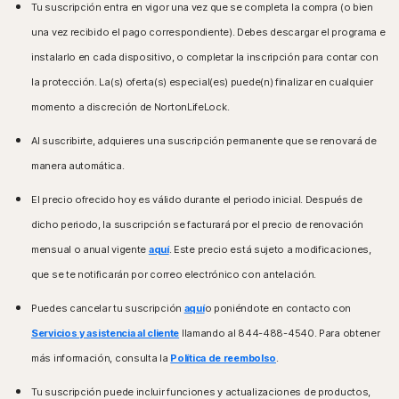
Tu suscripción entra en vigor una vez que se completa la compra (o bien
una vez recibido el pago correspondiente). Debes descargar el programa e
instalarlo en cada dispositivo, o completar la inscripción para contar con
la protección. La(s) oferta(s) especial(es) puede(n) finalizar en cualquier
momento a discreción de NortonLifeLock.
Al suscribirte, adquieres una suscripción permanente que se renovará de
manera automática.
El precio ofrecido hoy es válido durante el periodo inicial. Después de
dicho periodo, la suscripción se facturará por el precio de renovación
mensual o anual vigente
aquí
. Este precio está sujeto a modificaciones,
que se te notificarán por correo electrónico con antelación.
Puedes cancelar tu suscripción
aquí
o poniéndote en contacto con
Servicios y asistencia al cliente
llamando al 844-488-4540. Para obtener
más información, consulta la
Política de reembolso
.
Tu suscripción puede incluir funciones y actualizaciones de productos,