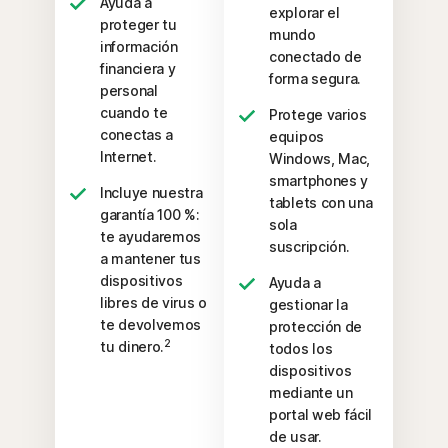
Ayuda a
explorar el
proteger tu
mundo
información
conectado de
financiera y
forma segura.
personal
cuando te
Protege varios
conectas a
equipos
Internet.
Windows, Mac,
smartphones y
Incluye nuestra
tablets con una
garantía 100 %:
sola
te ayudaremos
suscripción.
a mantener tus
dispositivos
Ayuda a
libres de virus o
gestionar la
te devolvemos
protección de
2
tu dinero.
todos los
dispositivos
mediante un
portal web fácil
de usar.