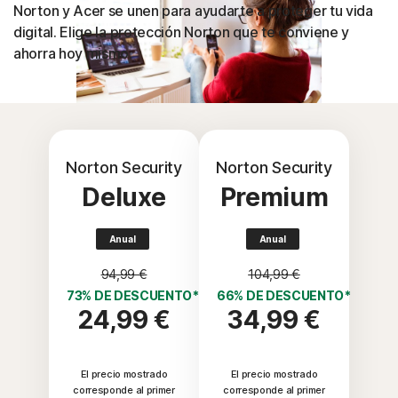
Norton y Acer se unen para ayudarte a proteger tu vida
digital. Elige la protección Norton que te conviene y
ahorra hoy mismo.
Norton Security
Norton Security
Deluxe
Premium
Anual
Anual
94,99 €
104,99 €
73% DE DESCUENTO*
66% DE DESCUENTO*
24,99 €
34,99 €
El precio mostrado
El precio mostrado
corresponde al primer
corresponde al primer