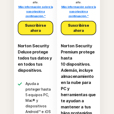
año.
año.
Más información sobre la
Más información sobre la
suscripción a
suscripción a
continuación.*
continuación.*
Suscribirse
Suscribirse
ahora
ahora
Norton Security
Norton Security
Deluxe protege
Premium protege
todos tus datos y
hasta
en todos tus
10 dispositivos.
dispositivos.
Además, incluye
almacenamiento
en la nube para
Ayuda a
PC y
proteger hasta
herramientas que
5 equipos PC,
Mac® y
te ayudan a
dispositivos
mantener a tus
Android™ e iOS
hijos protegidos