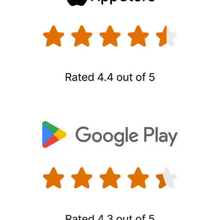
Control para padres
Ayuda a que tus hijos desarrollen hábitos online
saludables: configura límites para el tiempo que pasan
delante de la pantalla y bloquea sitios web inadecuados.
Cerrar