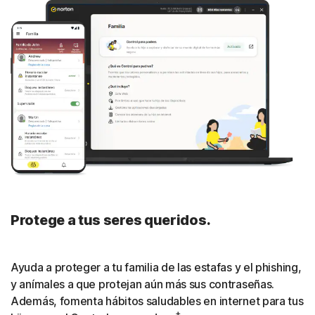
personales en sitios web ocultos utilizados por ladrones
de identidad, y toma medidas rápidas para reforzar la
§
protección de tus cuentas y evitar ataques.
Administrador de contraseñas
Crea, almacena y gestiona tus contraseñas, tarjetas de
crédito y otra información personal en tu depósito digital
privado, accesible desde tus dispositivos.
Cerrar
Protege a tus seres queridos.
Ayuda a proteger a tu familia de las estafas y el phishing,
y anímales a que protejan aún más sus contraseñas.
Además, fomenta hábitos saludables en internet para tus
‡