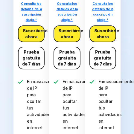
Consulta los
Consulta los
Consulta los
detalles de la
detalles de la
detalles de la
suscripción
suscripción
suscripción
abajo.*
abajo.*
abajo.*
Suscribirse
Suscribirse
Suscribirse
ahora
ahora
ahora
Prueba
Prueba
Prueba
gratuita
gratuita
gratuita
de 7 días
de 7 días
de 7 días
Enmascaramiento
Enmascaramiento
Enmascaramiento
de IP
de IP
de IP
para
para
para
ocultar
ocultar
ocultar
tus
tus
tus
actividades
actividades
actividades
en
en
en
internet
internet
internet