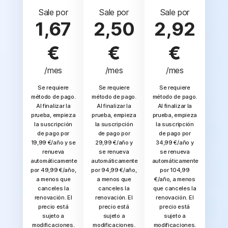
Sale por
Sale por
Sale por
1,67
2,50
2,92
€
€
€
/mes
/mes
/mes
Se requiere
Se requiere
Se requiere
método de pago.
método de pago.
método de pago.
Al finalizar la
Al finalizar la
Al finalizar la
prueba, empieza
prueba, empieza
prueba, empieza
la suscripción
la suscripción
la suscripción
de pago por
de pago por
de pago por
19,99 €/año y se
29,99 €/año y
34,99 €/año y
renueva
se renueva
se renueva
automáticamente
automáticamente
automáticamente
por 49,99 €/año,
por 94,99 €/año,
por 104,99
a menos que
a menos que
€/año, a menos
canceles la
canceles la
que canceles la
renovación. El
renovación. El
renovación. El
precio está
precio está
precio está
sujeto a
sujeto a
sujeto a
modificaciones.
modificaciones.
modificaciones.