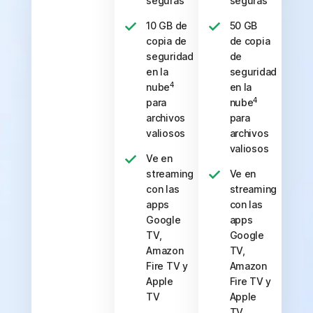
seguras
seguras
10 GB de
50 GB
copia de
de copia
seguridad
de
en la
seguridad
4
nube
en la
4
para
nube
archivos
para
valiosos
archivos
valiosos
Ve en
streaming
Ve en
con las
streaming
apps
con las
Google
apps
TV,
Google
Amazon
TV,
Fire TV y
Amazon
Apple
Fire TV y
TV
Apple
TV