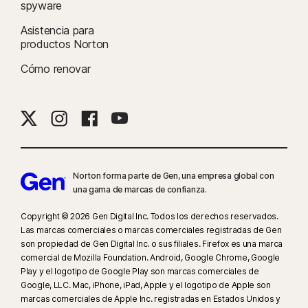
spyware
hacerlo iniciando sesión en su cuenta en my.Norton.com y seleccionando
Asistencia para
Control para padres desde cualquier navegador. La aplicación móvil se
productos Norton
debe descargar por separado. La aplicación para iOS está disponible en
todos
los países excepto estos
.
Cómo renovar
Los navegadores más populares son compatibles, incluidos Chrome,
Edge y Firefox. El acceso al portal de Control para padres no es
compatible con Internet Explorer. En iOS y Android, es necesario utilizar el
navegador de Norton incorporado en la aplicación para obtener todas las
ventajas de las funciones.
Norton forma parte de Gen, una empresa global con
una gama de marcas de confianza.
‡‡
El dispositivo debe tener un plan de conexión a Internet o de datos, y
estar encendido.
Copyright © 2026 Gen Digital Inc. Todos los derechos reservados.
Las marcas comerciales o marcas comerciales registradas de Gen
son propiedad de Gen Digital Inc. o sus filiales. Firefox es una marca
§
Dark Web Monitoring no está disponible en todos los países. La
comercial de Mozilla Foundation. Android, Google Chrome, Google
información que se supervisa varía según el país de residencia o el plan.
Play y el logotipo de Google Play son marcas comerciales de
Supervisa de forma predeterminada tu dirección de correo electrónico y
Google, LLC. Mac, iPhone, iPad, Apple y el logotipo de Apple son
empieza a funcionar de inmediato. Inicia sesión en tu cuenta para facilitar
marcas comerciales de Apple Inc. registradas en Estados Unidos y