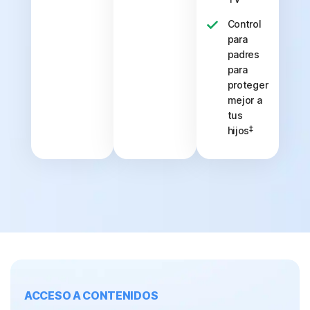
Control
para
padres
para
proteger
mejor a
tus
‡
hijos
ACCESO A CONTENIDOS