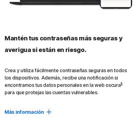
TV, Amazon Fire TV y Apple TV para suscripciones
multidispositivo.
Optimización de streaming
Mantén tus contraseñas más seguras y
Optimizamos continuamente nuestras apps, servidores y
protocolos para que puedas reproducir tus programas
averigua si están en riesgo.
favoritos sin problemas.
Cerrar
Crea y utiliza fácilmente contraseñas seguras en todos
los dispositivos. Además, recibe una notificación si
§
encontramos tus datos personales en la web oscura
para que protejas las cuentas vulnerables.
Más información
Dark Web Monitoring
Recibe una notificación si encontramos tus datos