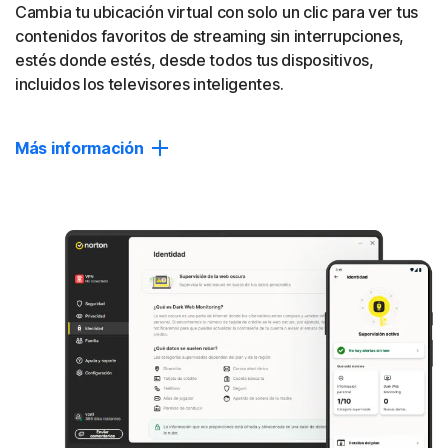
Cerrar
Cambia tu ubicación virtual con solo un clic para ver tus
contenidos favoritos de streaming sin interrupciones,
estés donde estés, desde todos tus dispositivos,
incluidos los televisores inteligentes.
Más información
Cambiar ubicación
Conéctate sin problemas a tu ubicación ideal de forma
privada, sin interrupciones.
Acceso a contenidos
Accede a tus programas, vídeos y sitios web favoritos de
forma más privada en todo el mundo.
Compatible con televisión inteligente
La app Norton VPN también está disponible para Google