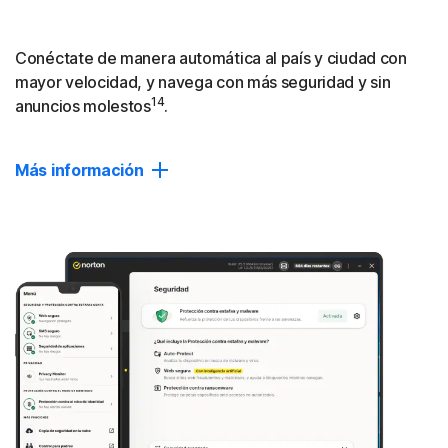
Conéctate de manera automática al país y ciudad con
mayor velocidad, y navega con más seguridad y sin
14
anuncios molestos
.
Más información
El doble de rápido
En comparación con una VPN media, Norton VPN
proporciona casi el doble de velocidad de carga y
descarga, y 2,5 veces más velocidad de transferencia de
datos.
* Basado en una prueba de los principales productos VPN
en el informe VPN Products Performance Benchmarks
realizado por PassMark Software.
Leer aquí
.