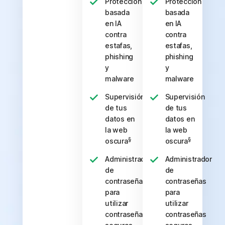
Protección
Protección
basada
basada
en IA
en IA
contra
contra
estafas,
estafas,
phishing
phishing
y
y
malware
malware
Supervisión
Supervisión
de tus
de tus
datos en
datos en
la web
la web
§
§
oscura
oscura
Administrador
Administrador
de
de
contraseñas
contraseñas
para
para
utilizar
utilizar
contraseñas
contraseñas