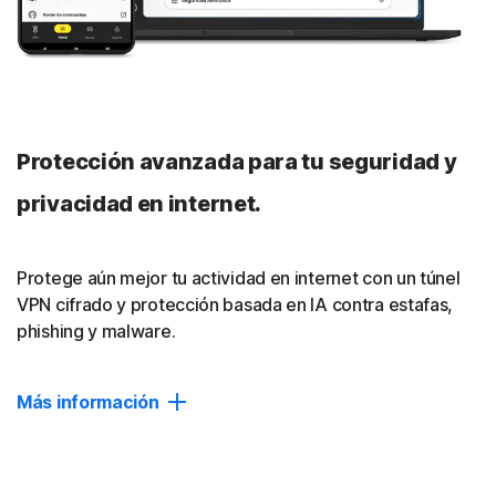
Conexión automática
Activa automáticamente tu VPN siempre que te conectes
a una red pública para que tus datos se mantengan más
seguros y privados.
Múltiples protocolos
Protección avanzada para tu seguridad y
Los múltiples protocolos, como WireGuard, OpenVPN,
privacidad en internet.
IPSec y nuestro propio Mimic con cifrado poscuántico,
ayudan a asegurar un alto rendimiento y un acceso
seguro e ininterrumpido a los servicios en línea.
Protege aún mejor tu actividad en internet con un túnel
VPN cifrado y protección basada en IA contra estafas,
14
phishing y malware.
Bloqueador de anuncios
Mejora tu experiencia de navegación al bloquear los
anuncios no deseados en tu navegador de escritorio.
Más información
Cerrar
Protección potente
Consigue detección de estafas basada en IA y protección