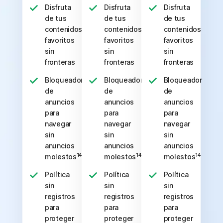
Disfruta
Disfruta
Disfruta
de tus
de tus
de tus
contenidos
contenidos
contenidos
favoritos
favoritos
favoritos
sin
sin
sin
fronteras
fronteras
fronteras
Bloqueador
Bloqueador
Bloqueador
de
de
de
anuncios
anuncios
anuncios
para
para
para
navegar
navegar
navegar
sin
sin
sin
anuncios
anuncios
anuncios
14
14
14
molestos
molestos
molestos
Política
Política
Política
sin
sin
sin
registros
registros
registros
para
para
para
proteger
proteger
proteger